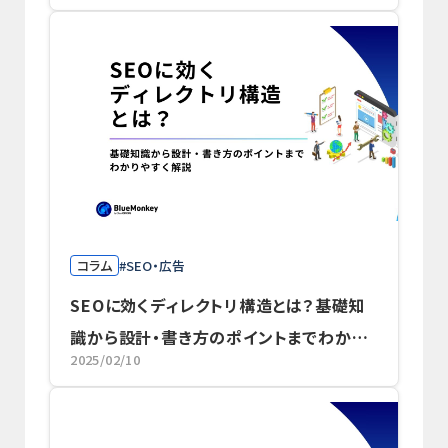
コラム
SEO・広告
SEOに効くディレクトリ構造とは？基礎知
識から設計・書き方のポイントまでわかり
2025/02/10
やすく解説