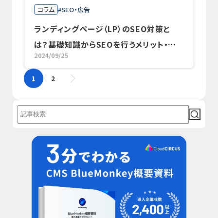
コラム
SEO・広告
ランディングページ（LP）のSEO対策と
は？基礎知識からSEOを行うメリット・デメ
2024/09/25
リット、SEOに弱いといわれている理由ま
でわかりやすく解説
1
2