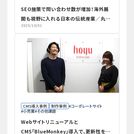
SEO施策で問い合わせ数が増加！海外展
開も視野に入れる日本の伝統産業／丸和
2019/10/01
商業株式会社
CMS導入事例
制作事例
コーポレートサイト
小売業
その他課題
Webサイトリニューアルと
CMS「BlueMonkey」導入で、更新性を大