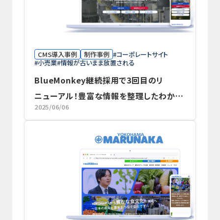
CMS導入事例
制作事例
コーポレートサイト
小売業
情報が古いまま放置される
BlueMonkey継続採用で3回目のリ
ニューアル！豊富な情報を整理したわかり
2025/06/06
やすいサイトに