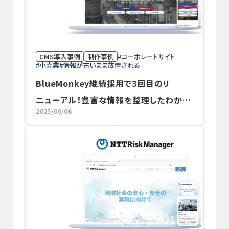
CMS導入事例
制作事例
コーポレートサイト
小売業
情報が古いまま放置される
BlueMonkey継続採用で3回目のリ
ニューアル！豊富な情報を整理したわかり
2025/06/06
やすいサイトに