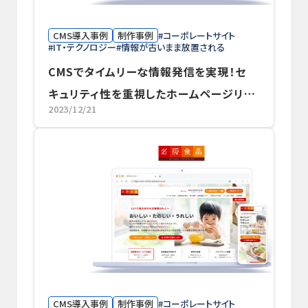
CMS導入事例
制作事例
コーポレートサイト
IT・テクノロジー
情報が古いまま放置される
CMSでタイムリーな情報発信を実現！セ
キュリティ性を重視したホームページリ
2023/12/21
ニューアル事例
CMS導入事例
制作事例
コーポレートサイト