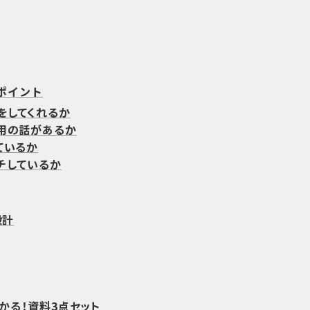
ポイント
をしてくれるか
用の話があるか
ているか
チしているか
設計
わかる！資料3点セット