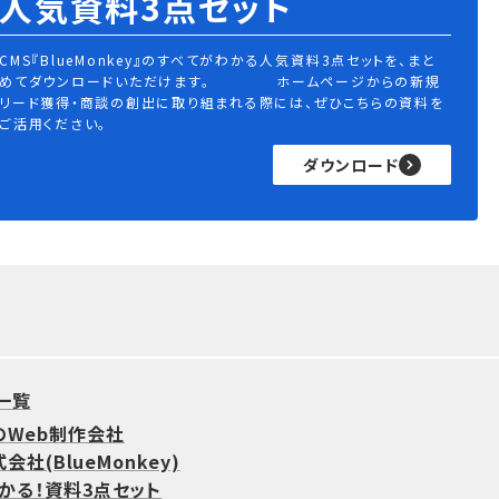
人気資料3点セット
CMS『BlueMonkey』のすべてがわかる人気資料3点セットを、まと
めてダウンロードいただけます。 ホームページからの新規
リード獲得・商談の創出に取り組まれる際には、ぜひこちらの資料を
ご活用ください。
ダウンロード
一覧
のWeb制作会社
社(BlueMonkey)
わかる！資料3点セット