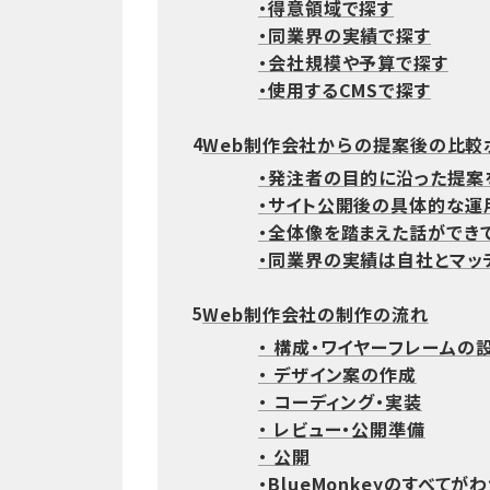
・得意領域で探す
・同業界の実績で探す
・会社規模や予算で探す
・使用するCMSで探す
Web制作会社からの提案後の比較
4
・発注者の目的に沿った提案
・サイト公開後の具体的な運
・全体像を踏まえた話ができ
・同業界の実績は自社とマッ
Web制作会社の制作の流れ
5
・ 構成・ワイヤーフレームの
・ デザイン案の作成
・ コーディング・実装
・ レビュー・公開準備
・ 公開
・BlueMonkeyのすべてが