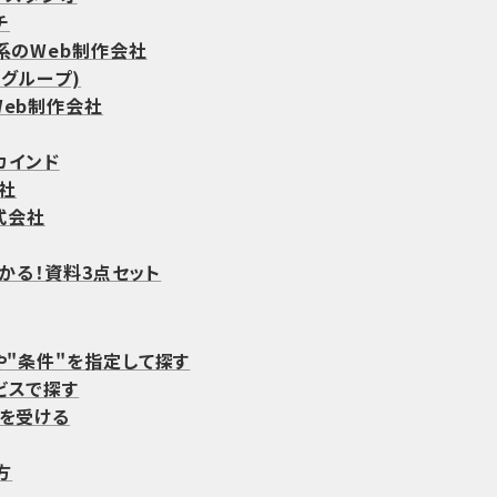
チ
系のWeb制作会社
icグループ)
Web制作会社
カインド
社
式会社
わかる！資料3点セット
や"条件"を指定して探す
ビスで探す
介を受ける
方