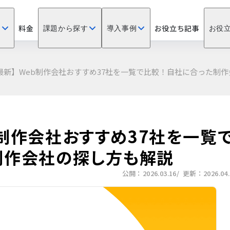
料金
お役立ち記事
？
課題から探す
導入事例
お役
年最新】Web制作会社おすすめ37社を一覧で比較！自社に合った制
eb制作会社おすすめ37社を一覧
制作会社の探し方も解説
公開：2026.03.16
/ 更新：2026.04.