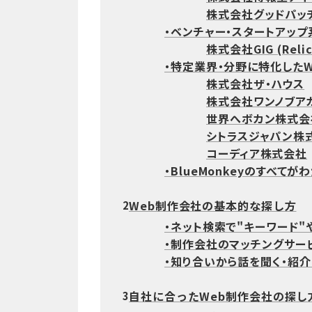
株式会社グッドパッ
・ベンチャー・スタートアップ
株式会社GIG (Rel
・特定業界・分野に特化した
株式会社ザ・ハウス
株式会社ワンノブア
世界へボカン株式会
シトラスジャパン株
コーディア株式会社
・BlueMonkeyのすべてが
Web制作会社の基本的な探し方
2
・ネット検索で"キーワード"
・制作会社のマッチングサー
・知り合いから話を聞く・紹
自社に合ったWeb制作会社の探し
3