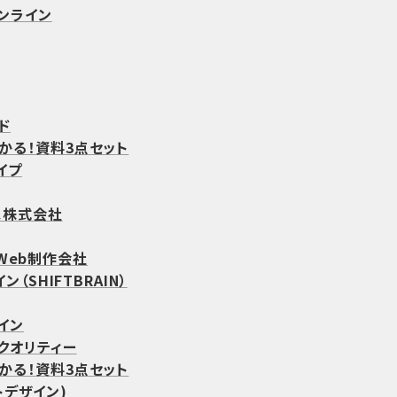
ンライン
ド
わかる！資料3点セット
イプ
ス株式会社
Web制作会社
（SHIFTBRAIN）
イン
クオリティー
わかる！資料3点セット
ットデザイン)