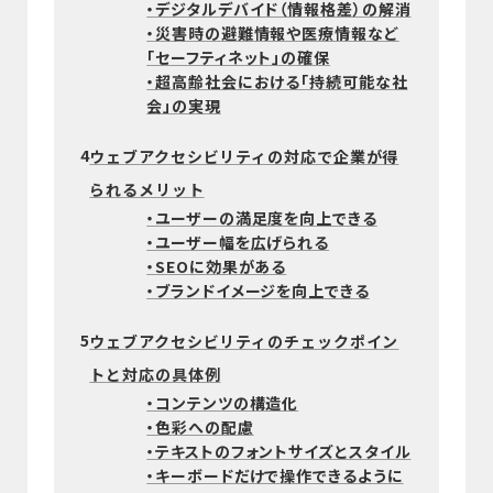
・デジタルデバイド（情報格差）の解消
・災害時の避難情報や医療情報など
「セーフティネット」の確保
・超高齢社会における「持続可能な社
会」の実現
4
ウェブアクセシビリティの対応で企業が得
られるメリット
・ユーザーの満足度を向上できる
・ユーザー幅を広げられる
・SEOに効果がある
・ブランドイメージを向上できる
5
ウェブアクセシビリティのチェックポイン
トと対応の具体例
・コンテンツの構造化
・色彩への配慮
・テキストのフォントサイズとスタイル
・キーボードだけで操作できるように