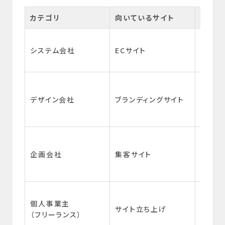
カテゴリ
向いているサイト
得意
自社で
システム会社
ECサイト
ができ
済機能
トレン
ザイン
デザイン会社
ブランディングサイト
や動き
得意
導線設
ンペー
企画会社
集客サイト
ミック
できる
料金が
個人事業主
サイト立ち上げ
納期で
（フリーランス）
ること