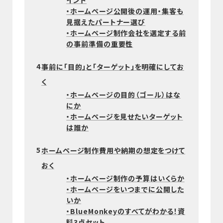
イント
・ホームページ公開後の運用・集客も
見据えたパートナー選び
・ホームページ制作会社を選定する前
の事前準備の重要性
4
事前に「目的」と「ターゲット」を明確にしてお
く
・ホームページの目的（ゴール）はな
にか
・ホームページを見せたいターゲット
は誰か
5
ホームページ制作費用や納期の想定をつけて
おく
・ホームページ制作の予算はいくらか
・ホームページをいつまでに公開した
いか
・BlueMonkeyのすべてがわかる！資
料3点セット