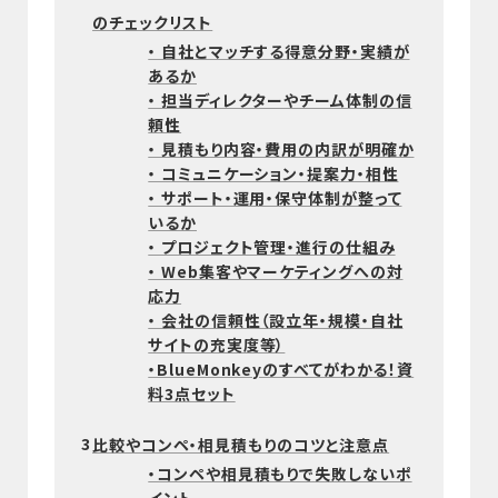
のチェックリスト
・ 自社とマッチする得意分野・実績が
あるか
・ 担当ディレクターやチーム体制の信
頼性
・ 見積もり内容・費用の内訳が明確か
・ コミュニケーション・提案力・相性
・ サポート・運用・保守体制が整って
いるか
・ プロジェクト管理・進行の仕組み
・ Web集客やマーケティングへの対
応力
・ 会社の信頼性（設立年・規模・自社
サイトの充実度等）
・BlueMonkeyのすべてがわかる！資
料3点セット
3
比較やコンペ・相見積もりのコツと注意点
・コンペや相見積もりで失敗しないポ