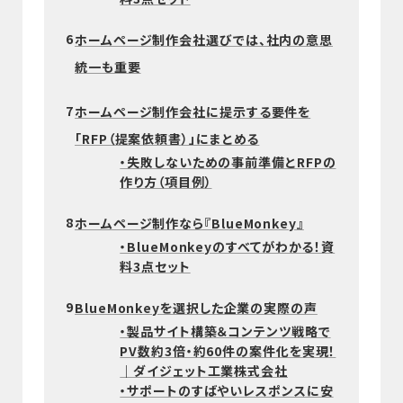
6
ホームページ制作会社選びでは、社内の意思
統一も重要
7
ホームページ制作会社に提示する要件を
「RFP（提案依頼書）」にまとめる
・失敗しないための事前準備とRFPの
作り方（項目例）
8
ホームページ制作なら『BlueMonkey』
・BlueMonkeyのすべてがわかる！資
料3点セット
9
BlueMonkeyを選択した企業の実際の声
・製品サイト構築＆コンテンツ戦略で
PV数約3倍・約60件の案件化を実現！
｜ダイジェット工業株式会社
・サポートのすばやいレスポンスに安