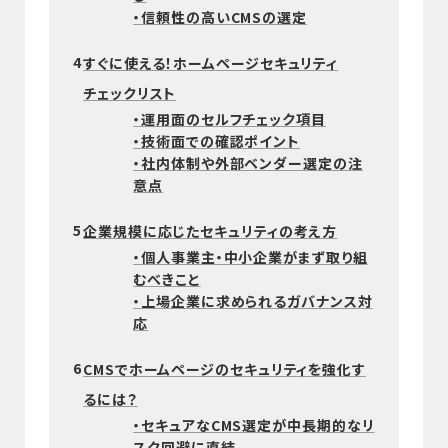
・信頼性の高いCMSの選定
4
すぐに使える！ホームページセキュリティ
チェックリスト
・運用面のセルフチェック項目
・技術面での確認ポイント
・社内体制や外部ベンダー選定の注
意点
5
企業規模に応じたセキュリティの考え方
・個人事業主・中小企業がまず取り組
むべきこと
・上場企業に求められるガバナンス対
応
6
CMSでホームページのセキュリティを強化す
るには？
・セキュアなCMS選定が中長期的なリ
スク回避に直結