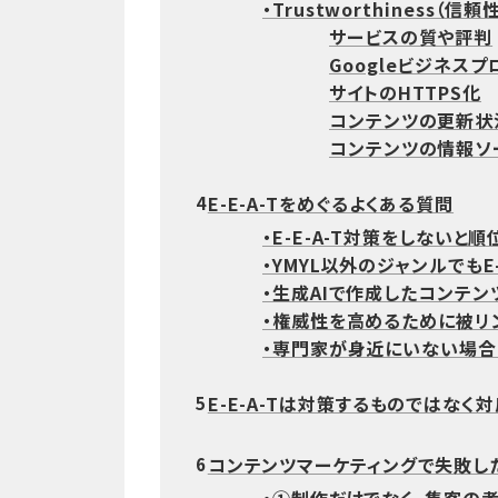
・Trustworthiness（信
サービスの質や評判
Googleビジネス
サイトのHTTPS化
コンテンツの更新状
コンテンツの情報ソ
E-E-A-Tをめぐるよくある質問
4
・E-E-A-T対策をしないと
・YMYL以外のジャンルでもE
・生成AIで作成したコンテン
・権威性を高めるために被リ
・専門家が身近にいない場合
E-E-A-Tは対策するものではなく
5
コンテンツマーケティングで失敗したく
6