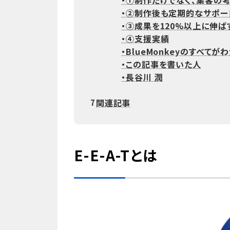
・①制作だけでなく、集客の
・②制作後も定期的なサポー
・③成果を120%以上に伸
・④支援実績
・BlueMonkeyのすべてが
・この記事を書いた人
・長谷川 潤
関連記事
7
E-E-A-Tとは