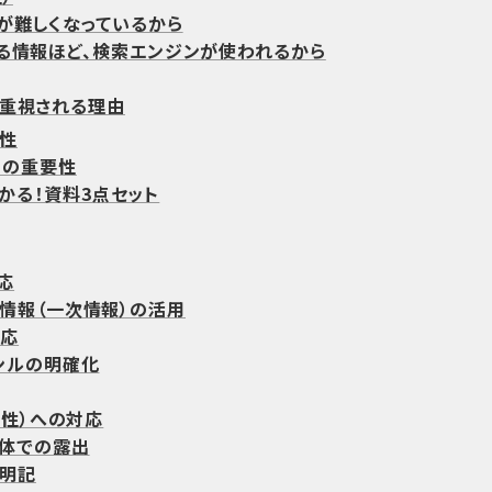
が難しくなっているから
る情報ほど、検索エンジンが使われるから
準で重視される理由
係性
-Tの重要性
わかる！資料3点セット
対応
情報（一次情報）の活用
対応
ンルの明確化
（権威性）への対応
体での露出
明記