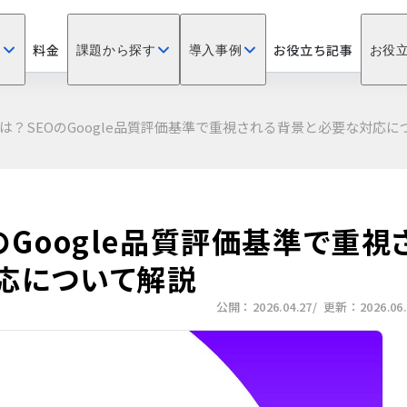
料金
お役立ち記事
？
課題から探す
導入事例
お役
-Tとは？SEOのGoogle品質評価基準で重視される背景と必要な対応
EOのGoogle品質評価基準で重視
応について解説
公開：2026.04.27
/ 更新：2026.06.