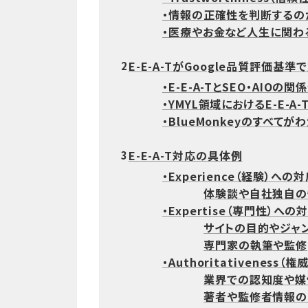
・情報の正確性を判断するの
・医療やお金など人生に関わ
E-E-A-TがGoogle品質評価基
2
・E-E-A-TとSEO・AIOの関
・YMYL領域におけるE-E-A
・BlueMonkeyのすべてが
E-E-A-T対応の具体例
3
・Experience（経験）への
体験談や自社独自の
・Expertise（専門性）への
サイトの目的やジャ
専門家の執筆や監修
・Authoritativeness
業界での認知度や媒
著者や監修者情報の