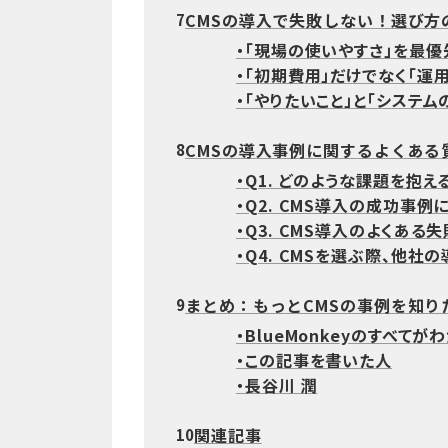
CMSの導入で失敗しない！選び方
7
・「現場の使いやすさ」を最
・「初期費用」だけでなく「運
・「やりたいこと」と「システ
CMSの導入事例に関するよくある
8
・Q1. どのような課題を抱
・Q2. CMS導入の成功事
・Q3. CMS導入のよくある
・Q4. CMSを選ぶ際、他社
まとめ：もっとCMSの事例を知り
9
・BlueMonkeyのすべてが
・この記事を書いた人
・長谷川 潤
関連記事
10