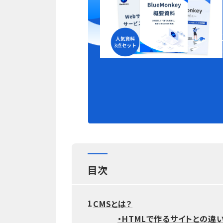
目次
CMSとは？
1
・HTMLで作るサイトとの違