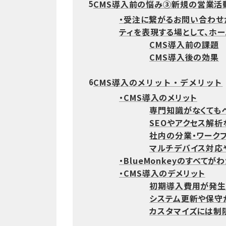
CMS導入前の悩み③新規の営業活
5
・受注に繋がるお問い合わせ
ティを表現する場として、ホ
CMS導入前の課題
CMS導入後の効果
CMS導入のメリット・デメリット
6
・CMS導入のメリット
専門知識がなくても
SEOやアクセス解
社内の分業・ワーク
マルチデバイス対応
・BlueMonkeyのすべてが
・CMS導入のデメリット
初期導入費用が発生
システム更新や保守
カスタマイズには制