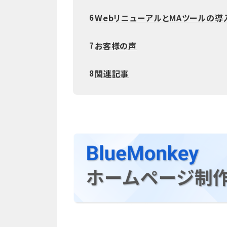
WebリニューアルとMAツールの
6
お客様の声
7
関連記事
8