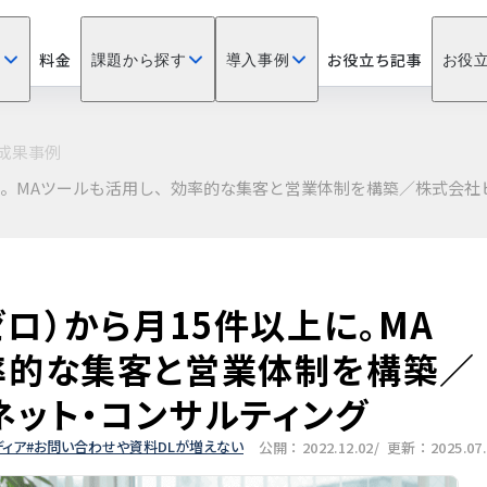
料金
お役立ち記事
？
課題から探す
導入事例
お役
成果事例
上に。MAツールも活用し、効率的な集客と営業体制を構築／株式会
ゼロ）から月15件以上に。MA
率的な集客と営業体制を構築／
ネット・コンサルティング
ディア
お問い合わせや資料DLが増えない
公開：2022.12.02
/ 更新：2025.07.