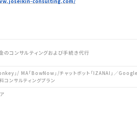
ww.joseikin-consulting.com/
金のコンサルティングおよび手続き代行
onkey」/ MA「BowNow」/チャットボット「IZANAI」／Googl
料コンサルティングプラン
ィア