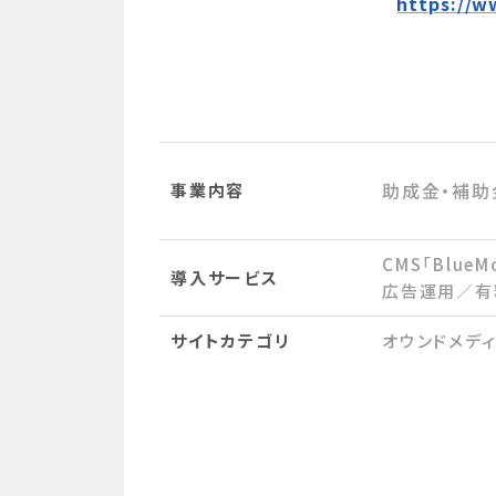
https://w
助成金・補助
事業内容
CMS「BlueM
導入サービス
広告運用／有
サイトカテゴリ
オウンドメデ