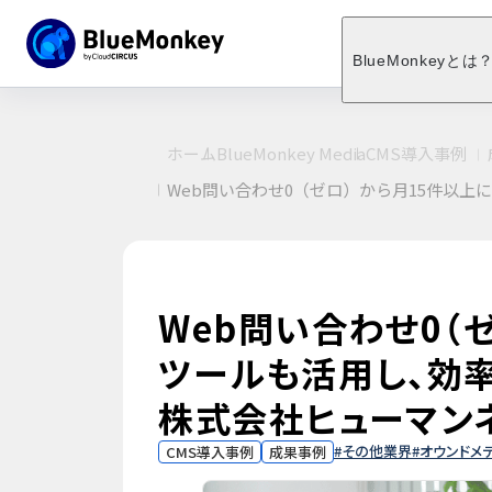
BlueMonkeyとは
ホーム
BlueMonkey Media
CMS導入事例
Web問い合わせ0（ゼロ）から月15件以
Web問い合わせ0（
ツールも活用し、効
株式会社ヒューマン
その他業界
オウンドメ
CMS導入事例
成果事例