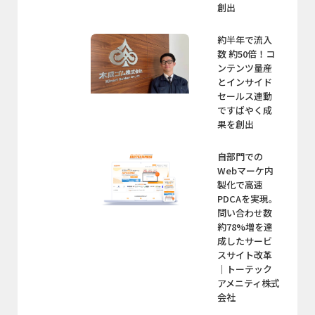
創出
約半年で流入
数 約50倍！コ
ンテンツ量産
とインサイド
セールス連動
ですばやく成
果を創出
自部門での
Webマーケ内
製化で高速
PDCAを実現。
問い合わせ数
約78%増を達
成したサービ
スサイト改革
｜トーテック
アメニティ株式
会社